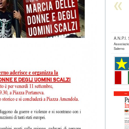
A.N.P.I
Associazion
Salerno