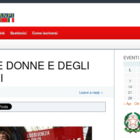
ink
Sostienici
Come iscriversi
EVENTI
E DONNE E DEGLI
L
I
7
14
21
Leave a reply »
28
« Apr
Ott