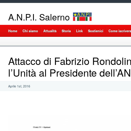
A.N.P.I. Salerno
Home
Chi siamo
Attualità
Storia
Link
Sostienici
Come iscrivers
Attacco di Fabrizio Rondoli
l’Unità al Presidente dell’A
Aprile 1st, 2016