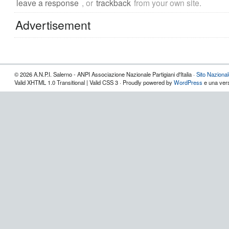
leave a response
, or
trackback
from your own site.
Advertisement
© 2026 A.N.P.I. Salerno - ANPI Associazione Nazionale Partigiani d'Italia ·
Sito Naziona
Valid XHTML 1.0 Transitional | Valid CSS 3 · Proudly powered by
WordPress
e una vers